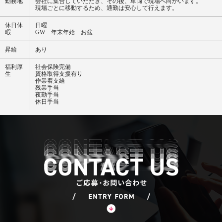
勤務地
会社に集合していただき、その後、車両で現場へ向かいます。
現場ごとに移動するため、通勤は安心して行えます。
休日休
日曜
暇
GW 年末年始 お盆
昇給
あり
福利厚
社会保険完備
生
資格取得支援有り
作業着支給
残業手当
夜勤手当
休日手当